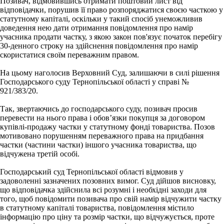
Позивач, відмовившись отримати поштовий лист від
відповідачки, порушив її право розпоряджатися своєю часткою у
статутному капіталі, оскільки у такий спосіб унеможливив
доведення нею дати отримання повідомлення про намір
учасника продати частку, з якою закон пов'язує початок перебігу
30-денного строку на здійснення повідомлення про намір
скористатися своїм переважним правом.
На цьому наголосив Верховний Суд, залишаючи в силі рішення
Господарського суду Тернопільської області у справі №
921/383/20.
Так, звертаючись до господарського суду, позивач просив
перевести на нього права і обов’язки покупця за договором
купівлі-продажу частки у статутному фонді товариства. Позов
мотивовано порушенням переважного права на придбання
частки (частини частки) іншого учасника товариства, що
відчужена третій особі.
Господарський суд Тернопільської області відмовив у
задоволенні зазначених позовних вимог. Суд дійшов висновку,
що відповідачка здійснила всі розумні і необхідні заходи для
того, щоб повідомити позивача про свій намір відчужити частку
в статутному капіталі товариства, повідомлення містило
інформацію про ціну та розмір частки, що відчужується, проте