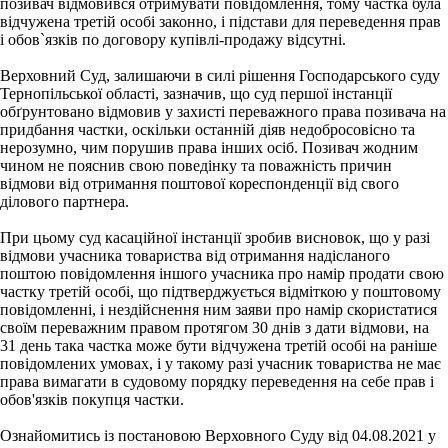
позивач відмовився отримувати повідомлення, тому частка була
відчужена третій особі законно, і підстави для переведення прав
і обов`язків по договору купівлі-продажу відсутні.
Верховний Суд, залишаючи в силі рішення Господарського суду
Тернопільської області, зазначив, що суд першої інстанції
обґрунтовано відмовив у захисті переважного права позивача на
придбання частки, оскільки останній діяв недобросовісно та
нерозумно, чим порушив права інших осіб. Позивач жодним
чином не пояснив свою поведінку та поважність причин
відмови від отримання поштової кореспонденції від свого
ділового партнера.
При цьому суд касаційної інстанції зробив висновок, що у разі
відмови учасника товариства від отримання надісланого
поштою повідомлення іншого учасника про намір продати свою
частку третій особі, що підтверджується відміткою у поштовому
повідомленні, і нездійснення ним заяви про намір скористатися
своїм переважним правом протягом 30 днів з дати відмови, на
31 день така частка може бути відчужена третій особі на раніше
повідомлених умовах, і у такому разі учасник товариства не має
права вимагати в судовому порядку переведення на себе прав і
обов'язків покупця частки.
Ознайомитись із постановою Верховного Суду від 04.08.2021 у