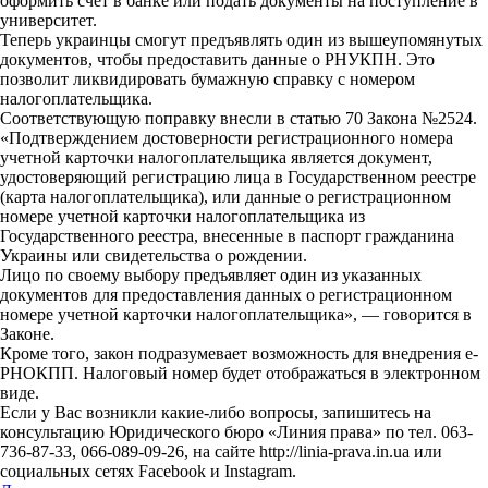
оформить счет в банке или подать документы на поступление в
университет.
Теперь украинцы смогут предъявлять один из вышеупомянутых
документов, чтобы предоставить данные о РНУКПН. Это
позволит ликвидировать бумажную справку с номером
налогоплательщика.
Соответствующую поправку внесли в статью 70 Закона №2524.
«Подтверждением достоверности регистрационного номера
учетной карточки налогоплательщика является документ,
удостоверяющий регистрацию лица в Государственном реестре
(карта налогоплательщика), или данные о регистрационном
номере учетной карточки налогоплательщика из
Государственного реестра, внесенные в паспорт гражданина
Украины или свидетельства о рождении.
Лицо по своему выбору предъявляет один из указанных
документов для предоставления данных о регистрационном
номере учетной карточки налогоплательщика», — говорится в
Законе.
Кроме того, закон подразумевает возможность для внедрения е-
РНОКПП. Налоговый номер будет отображаться в электронном
виде.
Если у Вас возникли какие-либо вопросы, запишитесь на
консультацию Юридического бюро «Линия права» по тел. 063-
736-87-33, 066-089-09-26, на сайте http://linia-prava.in.ua или
социальных сетях Facebook и Іnstagram.