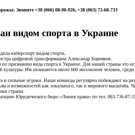
е. Звоните +38 (066) 08-90-926, +38 (063) 73-68-733
ан видом спорта в Украине
рдила киберспорт видом спорта.
нистра цифровой трансформации Александр Борняков.
 по признанию вида спорта в Украине. Для нашей страны это ис
й культуры. Им увлекаются около 600 миллионов человек, сред
рта и сильные игроки. Наши команды регулярно побеждают на ра
зы и возможностей как локального, так и мирового масштаба. Ч
ики страны.
ацию Юридического бюро «Линия права» по тел. 063-736-87-33, 066