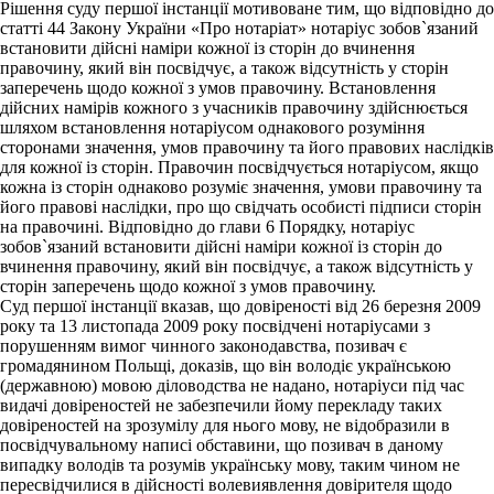
Рішення суду першої інстанції мотивоване тим, що відповідно до
статті 44 Закону України «Про нотаріат» нотаріус зобов`язаний
встановити дійсні наміри кожної із сторін до вчинення
правочину, який він посвідчує, а також відсутність у сторін
заперечень щодо кожної з умов правочину. Встановлення
дійсних намірів кожного з учасників правочину здійснюється
шляхом встановлення нотаріусом однакового розуміння
сторонами значення, умов правочину та його правових наслідків
для кожної із сторін. Правочин посвідчується нотаріусом, якщо
кожна із сторін однаково розуміє значення, умови правочину та
його правові наслідки, про що свідчать особисті підписи сторін
на правочині. Відповідно до глави 6 Порядку, нотаріус
зобов`язаний встановити дійсні наміри кожної із сторін до
вчинення правочину, який він посвідчує, а також відсутність у
сторін заперечень щодо кожної з умов правочину.
Суд першої інстанції вказав, що довіреності від 26 березня 2009
року та 13 листопада 2009 року посвідчені нотаріусами з
порушенням вимог чинного законодавства, позивач є
громадянином Польщі, доказів, що він володіє українською
(державною) мовою діловодства не надано, нотаріуси під час
видачі довіреностей не забезпечили йому перекладу таких
довіреностей на зрозумілу для нього мову, не відобразили в
посвідчувальному написі обставини, що позивач в даному
випадку володів та розумів українську мову, таким чином не
пересвідчилися в дійсності волевиявлення довірителя щодо