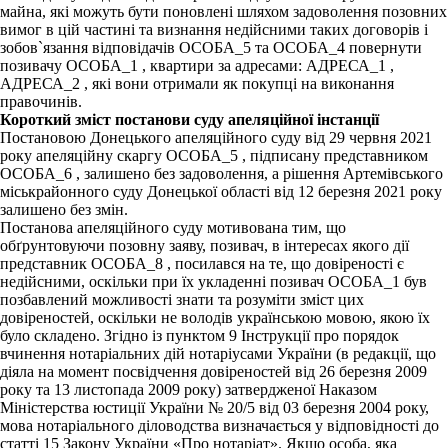
майна, які можуть бути поновлені шляхом задоволення позовних
вимог в цій частині та визнання недійсними таких договорів і
зобов`язання відповідачів ОСОБА_5 та ОСОБА_4 повернути
позивачу ОСОБА_1 , квартири за адресами: АДРЕСА_1 ,
АДРЕСА_2 , які вони отримали як покупці на виконання
правочинів.
Короткий зміст постанови суду апеляційної інстанції
Постановою Донецького апеляційного суду від 29 червня 2021
року апеляційну скаргу ОСОБА_5 , підписану представником
ОСОБА_6 , залишено без задоволення, а рішення Артемівського
міськрайонного суду Донецької області від 12 березня 2021 року
залишено без змін.
Постанова апеляційного суду мотивована тим, що
обґрунтовуючи позовну заяву, позивач, в інтересах якого дії
представник ОСОБА_8 , посилався на те, що довіреності є
недійсними, оскільки при їх укладенні позивач ОСОБА_1 був
позбавлений можливості знати та розуміти зміст цих
довіреностей, оскільки не володів українською мовою, якою їх
було складено. Згідно із пунктом 9 Інструкції про порядок
вчинення нотаріальних дій нотаріусами України (в редакції, що
діяла на момент посвідчення довіреностей від 26 березня 2009
року та 13 листопада 2009 року) затвердженої Наказом
Міністерства юстиції України № 20/5 від 03 березня 2004 року,
мова нотаріального діловодства визначається у відповідності до
статті 15 Закону України «Про нотаріат». Якщо особа, яка