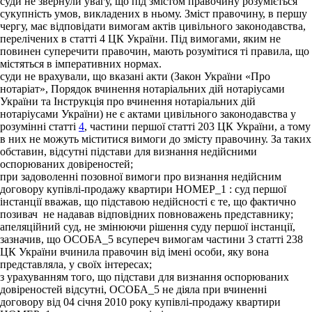
суди не звернули увагу, що під змістом правочину розуміється
сукупність умов, викладених в ньому. Зміст правочину, в першу
чергу, має відповідати вимогам актів цивільного законодавства,
перелічених в статті 4 ЦК України. Під вимогами, яким не
повинен суперечити правочин, мають розумітися ті правила, що
містяться в імперативних нормах.
суди не врахували, що вказані акти (Закон України «Про
нотаріат», Порядок вчинення нотаріальних дій нотаріусами
України та Інструкція про вчинення нотаріальних дій
нотаріусами України) не є актами цивільного законодавства у
розумінні статті
4
, частини першої статті 203 ЦК України, а тому
в них не можуть міститися вимоги до змісту правочину. За таких
обставин, відсутні підстави для визнання недійсними
оспорюваних довіреностей;
при задоволенні позовної вимоги про визнання недійсним
договору купівлі-продажу квартири НОМЕР_1 : суд першої
інстанції вважав, що підставою недійсності є те, що фактично
позивач не надавав відповідних повноважень представнику;
апеляційний суд, не змінюючи рішення суду першої інстанції,
зазначив, що ОСОБА_5 всупереч вимогам частини 3 статті 238
ЦК України вчинила правочин від імені особи, яку вона
представляла, у своїх інтересах;
з урахуванням того, що підстави для визнання оспорюваних
довіреностей відсутні, ОСОБА_5 не діяла при вчиненні
договору від 04 січня 2010 року купівлі-продажу квартири