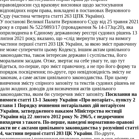
правовідносин суд враховує висновки щодо застосування
відповідних норм права, викладені в постановах Верховного
Суду (частина четверта статті 263 ЦПК України).
У постанові Великої Палати Верховного Суду від 25 травня 2021
року в справі № 522/9893/17 (провадження № 14-173цс20), яка
оприлюднена в Єдиному державному реєстрі судових рішень 13
липня 2021 року, вказано, що «слід звернути увагу на вимогу
частини першої статті 203 ЦК України, за якою зміст правочину
не може суперечити цьому Кодексу, іншим актам цивільного
законодавства, також інтересам держави і суспільства, його
моральним засадам. Отже, звертає на себе увагу те, що тут
йдеться, по-перше, про зміст правочину, а не про його форму та
порядок посвідчення; по-друге, про невідповідність змісту не
законам, а саме актам цивільного законодавства. При цьому
вивчення змісту спірного заповіту та текстів судових рішень не
дали жодних доводів для визначення актів цивільного
законодавства, яким би суперечив зміст заповіту.
Посилання на
вимоги статті 13-1 Закону України «Про нотаріат», пункту 2
глави 1 Порядку вчинення нотаріальних дій нотаріусом
України, затвердженого наказом Міністерства юстиції
України від 22 лютого 2012 року № 296/5, є недоречним
виходячи з такого. По-перше, наведені нормативно-правові
акти не є актами цивільного законодавства у розумінні статті
4, частини першої статті 203 ЦК України
. По-друге,
недотримання і порушення правових норм, що в них містяться,