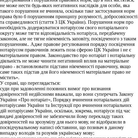
не може нести будь-яких негативних наслідків для особи, яка
такого порушення не вчиняла, оскільки таке застосування норм
права було б порушенням принципу розумності, добросовісності
та справедливості (стаття 3 ЦК України). Порушення норм про
необхідність додержуватися нотаріусом свого нотаріального
округу може тягти відповідальність нотаріуса, передбачену
законом, але не тягне нікчемність заповіту, посвідченого з таким
порушенням.. Адже правове регулювання порядку посвідчення
нотаріусом правочинів лежить поза сферою ЦК України і не є
матеріальним правом. Законодавство про нотаріат і нотаріальну
діяльність не може чинити негативний вплив на матеріальне
право - встановлювати підстави нікчемності правочину, якщо
саме таких підстав для його нікчемності матеріальне право не
містить».
У справі, що переглядається:
суди при задоволенні позовних вимог про визнання
довіреностей недійсними вважали, що вони суперечать Закону
України «Про нотаріат», Порядку вчинення нотаріальних дій
нотаріусами України та Інструкції про вчинення нотаріальних
дій нотаріусами України, оскільки, зокрема, нотаріуси під час
видачі довіреностей не забезпечили йому перекладу таких
довіреностей на зрозумілу для нього мову, не відобразили в
посвідчувальному написі обставини, що позивач в даному
випадку володів та розумів українську мову;