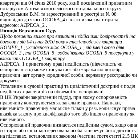
квартири від 04 січня 2010 року, який посвідчений приватним
нотаріусом Артемівського міського нотаріального округу
Дубровським В.М. та зареєстрований в реєстрі за № 08,
відповідно до якого ОСОБА_4 є власником квартири за
адресою: АДРЕСА_2 .
Позиція Верховного Суду
Щодо позовних вимог про визнання недійсними довіреностей та
договору від 04 січня 2010 року купівлі-продажу квартири
НОМЕР_1 , укладеного між ОСОБА_1 , від імені якого діяв
ОСОБА_3 , та ОСОБА_5 , зобов`язання ОСОБА_5 повернути у
власність ОСОБА_1 квартиру
АДРЕСА_1 приватному праві недійсність (нікчемність чи
оспорюваність) може стосуватися або «вражати» договір,
правочин, акт органу юридичної особи, державну реєстрацію чи
документ.
Усталеним в судовій практиці та цивілістичній доктрині є поділ
недійсних правочинів на нікчемні та оспорювані.
В ЦК України закріплений підхід, при якому оспорюваність
правочину конструюється як загальне правило. Навпаки,
нікчемність правочину має місце тільки у разі, коли існує пряма
вказівка закону про кваліфікацію того або іншого правочину як
нікчемного.
Оспорюваний правочин визнається недійсним судом, якщо одна
із сторін або інша заінтересована особа заперечує його дійсність
на підставах, встановлених законом (частина третя статті 215 ЦК