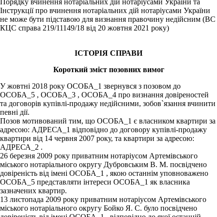
Порядку вчинення нотаріальних дій нотаріусами України та
Інструкції про вчинення нотаріальних дій нотаріусами України
не може бути підставою для визнання правочину недійсним (ВС
КЦС справа 219/11149/18 від 20 жовтня 2021 року)
ІСТОРІЯ СПРАВИ
Короткий зміст позовних вимог
У жовтні 2018 року ОСОБА_1 звернувся з позовом до
ОСОБА_5 , ОСОБА_3 , ОСОБА_4 про визнання довіреностей
та договорів купівлі-продажу недійсними, зобов`язання вчинити
певні дії.
Позов мотивований тим, що ОСОБА_1 є власником квартири за
адресою: АДРЕСА_1 відповідно до договору купівлі-продажу
квартири від 14 червня 2007 року, та квартири за адресою:
АДРЕСА_2 .
26 березня 2009 року приватним нотаріусом Артемівського
міського нотаріального округу Дубровським В. М. посвідчено
довіреність від імені ОСОБА_1 , якою останнім уповноважено
ОСОБА_5 представляти інтереси ОСОБА_1 як власника
зазначених квартир.
13 листопада 2009 року приватним нотаріусом Артемівського
міського нотаріального округу Бойко Я. С. було посвідчено
довіреність від імені ОСОБА_1 , відповідно до якої останній