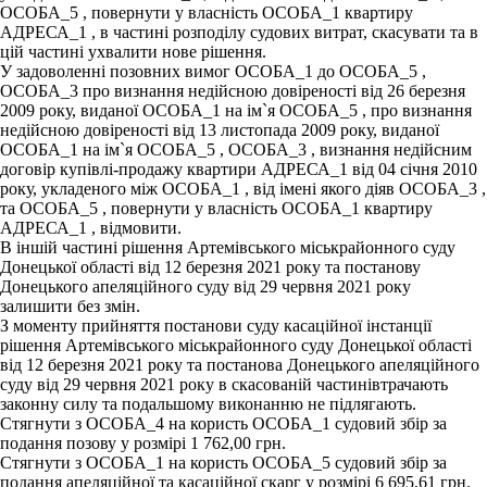
ОСОБА_5 , повернути у власність ОСОБА_1 квартиру
АДРЕСА_1 , в частині розподілу судових витрат, скасувати та в
цій частині ухвалити нове рішення.
У задоволенні позовних вимог ОСОБА_1 до ОСОБА_5 ,
ОСОБА_3 про визнання недійсною довіреності від 26 березня
2009 року, виданої ОСОБА_1 на ім`я ОСОБА_5 , про визнання
недійсною довіреності від 13 листопада 2009 року, виданої
ОСОБА_1 на ім`я ОСОБА_5 , ОСОБА_3 , визнання недійсним
договір купівлі-продажу квартири АДРЕСА_1 від 04 січня 2010
року, укладеного між ОСОБА_1 , від імені якого діяв ОСОБА_3 ,
та ОСОБА_5 , повернути у власність ОСОБА_1 квартиру
АДРЕСА_1 , відмовити.
В іншій частині рішення Артемівського міськрайонного суду
Донецької області від 12 березня 2021 року та постанову
Донецького апеляційного суду від 29 червня 2021 року
залишити без змін.
З моменту прийняття постанови суду касаційної інстанції
рішення Артемівського міськрайонного суду Донецької області
від 12 березня 2021 року та постанова Донецького апеляційного
суду від 29 червня 2021 року в скасованій частинівтрачають
законну силу та подальшому виконанню не підлягають.
Стягнути з ОСОБА_4 на користь ОСОБА_1 судовий збір за
подання позову у розмірі 1 762,00 грн.
Стягнути з ОСОБА_1 на користь ОСОБА_5 судовий збір за
подання апеляційної та касаційної скарг у розмірі 6 695,61 грн.