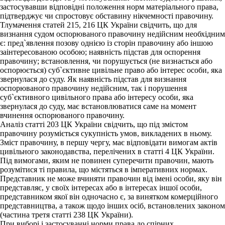
застосувавши відповідні положення норм матеріального права,
підтверджує чи спростовує обставину нікчемності правочину.
Тлумачення статей 215, 216 ЦК України свідчить, що для
визнання судом оспорюваного правочину недійсним необхідним
є: пред`явлення позову однією із сторін правочину або іншою
заінтересованою особою; наявність підстав для оспорення
правочину; встановлення, чи порушується (не визнається або
оспорюється) суб`єктивне цивільне право або інтерес особи, яка
звернулася до суду. Як наявність підстав для визнання
оспорюваного правочину недійсним, так і порушення
суб`єктивного цивільного права або інтересу особи, яка
звернулася до суду, має встановлюватися саме на момент
вчинення оспорюваного правочину.
Аналіз статті 203 ЦК України свідчить, що під змістом
правочину розуміється сукупність умов, викладених в ньому.
Зміст правочину, в першу чергу, має відповідати вимогам актів
цивільного законодавства, перелічених в статті 4 ЦК України.
Під вимогами, яким не повинен суперечити правочин, мають
розумітися ті правила, що містяться в імперативних нормах.
Представник не може вчиняти правочин від імені особи, яку він
представляє, у своїх інтересах або в інтересах іншої особи,
представником якої він одночасно є, за винятком комерційного
представництва, а також щодо інших осіб, встановлених законом
(частина третя статті 238 ЦК України).
При виборі і застосуванні норми права до спірних