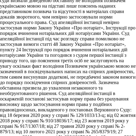
суди визнали доведеною обставину не володіння позивачем
українською мовою на підставі лише пояснень наданих
представником позивача та відсутності в матеріалах справи
доказів зворотного, чим невірно застосовували норми
процесуального права. Суд апеляційної інстанції невірно
застосував норми Закону України «Про нотаріат», Інструкції про
порядок вчинення нотаріальних дій нотаріусами України. Суд
апеляційної інстанції під час розгляду справи помилково не
застосував вимоги статті 48 Закону України «Про нотаріат»,
пункту 24 Інструкції про порядок вчинення нотаріальних дій
нотаріусами України та погодився з судом першої інстанції з
приводу того, що пояснення третіх осіб не заслуговують на
увагу оскільки факт володіння Позивачем українською мовою не
зазначений в посвідчувальних написах на спірних довіреностях,
тим самим висунувши додаткові, не передбачені законом вимоги
до порядку посвідчення спірних довіреностей. Зазначена
обставина призвела до ухвалення незаконного та
необґрунтованого рішення. Суд апеляційної інстанції в
оскарженій постанові застосував норму права без урахування
висновку щодо застосування норми права у подібних
правовідносинах, викладеного у постановах Верховного Суду:
від 18 березня 2020 року у справі № 129/1033/13-ц; від 02 жовтня
2018 року у справі № 910/18036/17; від 23 жовтня 2019 року у
справі № 917/1307/18; від 27 травня 2020 року у справі № 2-
879/13; від 10 лютого 2021 року у справі № 265/8379/19; 27