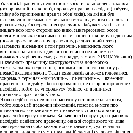
України). Правочин, недійсність якого не встановлена законом
(оспорюваний правочин), породжує правові наслідки (набуття,
зміну або припинення прав та обов`язків), на які він був
направлений до моменту визнання його недійсним на підставі
рішення суду. Оспорювання правочину відбувається тільки за
ініціативою його сторони або іншої заінтересованої особи
шляхом пред`явлення вимог про визнання правочину недійсним
(позов про оспорювання правочину, ресцисорний позов).
Натомість нікчемним є той правочин, недійсність якого
встановлена законом і для визнання його недійсним не
вимагається рішення суду (частина друга статті 215 ЦК України).
Нікчемність правочину конструюється за допомогою
«текстуальної» недійсності, оскільки вона існує тільки у разі
прямої вказівки закону. Така пряма вказівка може втілюватися,
зокрема, в термінах «нікчемний», «є недійсним». Нікчемний
правочин, на відміну від оспорюваного, не створює юридичних
наслідків, тобто, не «породжує» (змінює чи припиняє)
цивільних прав та обов`язків.
Якщо недійсність певного правочину встановлена законом,
тобто якщо цей правочин нікчемний, позовна вимога про
визнання його нікчемним не є належним способом захисту
права чи інтересу позивача. За наявності спору щодо правових
наслідків недійсного правочину, одна зі сторін якого чи інша
заінтересована особа вважає його нікчемним, суд перевіряє
відповідні доводи та у мотивувальній частині судового рішення,