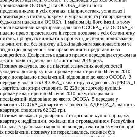
уповноважив ОСОБА_5 та ОСОБА_3 бути його
представниками в усіх органах, підприємствах, установах і
організаціях з питань, зокрема й управління та розпорядження
будь-яким належним ОСОБА_1 майном від його імені, в тому
числі вказаними квартирами, для чого ОСОБА_5 та ОСОБА_3
надано право представляти інтереси позивача з усіх без винятку
питань, що будуть виникати в процесі здійснення повноважень
та вчиняти всі без винятку дії, які за діючим законодавством та
згідно цієї довіреності має право вчиняти представник за
довіреністю. Довіреність видана з правом передовіри строком на
десять років та дійсна до 12 листопада 2019 року.
Позивач вказував, що на підставі зазначених довіреностей
укладено: договір купівлі-продажу квартири від 04 січня 2010
року, нотаріально посвідчений, відповідно до якого ОСОБА_3
передав у власність ОСОБА_5 квартиру за адресою: АДРЕСА_1
, вартість квартири становить 62 228 грн; договір купівлі-
продажу квартири від 04 січня 2010 року, нотаріально
посвідчений, відповідно до якого, ОСОБА_5 передала у
власність ОСОБА_4 квартиру за адресою: АДРЕСА_2 , вартість
квартири становить 62 323 грн.
Позивач вважав, що довіреності та договори купівлі-продажу
квартир є недійсними, оскільки він є громадянином Республіки
Польща, українською мовою не володіє, тексти документів при
їх посвідченні позивачу не перекладались, позивач був