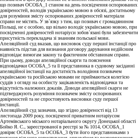
що позивач ОСОБА_1 станом на день посвідчення оспорюваних
довіреностей, володів українською мовою в обсязі, достатньому
для розуміння змісту оспорюваних довіреностей матеріали
справи не містять. У зв`язку з тим, що позивач є громадянином
Польщі, не є особою, що вільно володіє українською мовою, при
посвідченні довіреностей нотаріуси зобов`язані були забезпечити
присутність перекладача зі знанням польської мови.
Апеляційний суд вказав, що висновок суду першої інстанції про
наявність підстав для визнання договору дарування недійсним
відповідає вимогам закону та фактичним обставинам справи.
При цьому, доводи апеляційної скарги та пояснення
відповідачки ОСОБА_5 та її представника в судовому засіданні
апеляційної інстанції на достатність володіння позивачем
українською та російською мовами не приймаються колегією
суддів з огляду на особисту зацікавленість відповідачки та
відсутність належних доказів. Доводи апеляційної скарги не
підтверджують розуміння позивачем змісту оспорюваних
довіреностей та не спростовують висновки суду першої
інстанції.
Апеляційний суд зазначив, що згідно довіреності від 13
листопада 2009 року, посвідченої приватним нотаріусом
Артемівського міського нотаріального округу Донецької області
Бойко Я. С., зареєстрованої в реєстрі за № 1014, ОСОБА_1
довіряє ОСОБА_5 та ОСОБА_3 бути його представниками з
питання вільного користування, управління та розпорядження