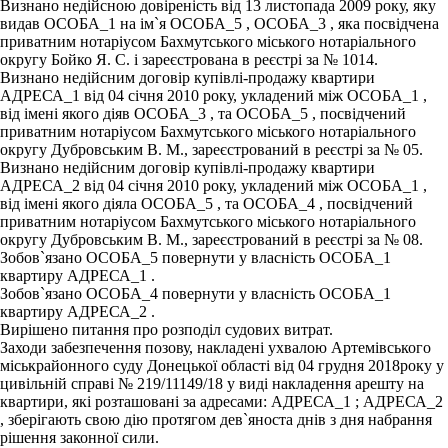
Визнано недійсною довіреність від 13 листопада 2009 року, яку
видав ОСОБА_1 на ім`я ОСОБА_5 , ОСОБА_3 , яка посвідчена
приватним нотаріусом Бахмутського міського нотаріального
округу Бойко Я. С. і зареєстрована в реєстрі за № 1014.
Визнано недійсним договір купівлі-продажу квартири
АДРЕСА_1 від 04 січня 2010 року, укладений між ОСОБА_1 ,
від імені якого діяв ОСОБА_3 , та ОСОБА_5 , посвідчений
приватним нотаріусом Бахмутського міського нотаріального
округу Дубровським В. М., зареєстрований в реєстрі за № 05.
Визнано недійсним договір купівлі-продажу квартири
АДРЕСА_2 від 04 січня 2010 року, укладений між ОСОБА_1 ,
від імені якого діяла ОСОБА_5 , та ОСОБА_4 , посвідчений
приватним нотаріусом Бахмутського міського нотаріального
округу Дубровським В. М., зареєстрований в реєстрі за № 08.
Зобов`язано ОСОБА_5 повернути у власність ОСОБА_1
квартиру АДРЕСА_1 .
Зобов`язано ОСОБА_4 повернути у власність ОСОБА_1
квартиру АДРЕСА_2 .
Вирішено питання про розподіл судових витрат.
Заходи забезпечення позову, накладені ухвалою Артемівського
міськрайонного суду Донецької області від 04 грудня 2018року у
цивільній справі № 219/11149/18 у виді накладення арешту на
квартири, які розташовані за адресами: АДРЕСА_1 ; АДРЕСА_2
, зберігають свою дію протягом дев`яноста днів з дня набрання
рішення законної сили.