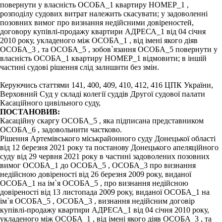
повернути у власність ОСОБА_1 квартиру НОМЕР_1 ,
розподілу судових витрат належить скасувати; у задоволенні
позовних вимог про визнання недійсними довіреностей,
договору купівлі-продажу квартири АДРЕСА_1 від 04 січня
2010 року, укладеного між ОСОБА_1 , від імені якого діяв
ОСОБА_3 , та ОСОБА_5 , зобов`язання ОСОБА_5 повернути у
власність ОСОБА_1 квартиру НОМЕР_1 відмовити; в іншій
частині судові рішення слід залишити без змін.
Керуючись статтями 141, 400, 409, 410, 412, 416 ЦПК України,
Верховний Суд у складі колегії суддів Другої судової палати
Касаційного цивільного суду,
ПОСТАНОВИВ:
Касаційну скаргу ОСОБА_5 , яка підписана представником
ОСОБА_6 , задовольнити частково.
Рішення Артемівського міськрайонного суду Донецької області
від 12 березня 2021 року та постанову Донецького апеляційного
суду від 29 червня 2021 року в частині задоволених позовних
вимог ОСОБА_1 до ОСОБА_5 , ОСОБА_3 про визнання
недійсною довіреності від 26 березня 2009 року, виданої
ОСОБА_1 на ім`я ОСОБА_5 , про визнання недійсною
довіреності від 13 листопада 2009 року, виданої ОСОБА_1 на
ім`я ОСОБА_5 , ОСОБА_3 , визнання недійсним договір
купівлі-продажу квартири АДРЕСА_1 від 04 січня 2010 року,
укладеного між ОСОБА_1 , від імені якого діяв ОСОБА_3 , та