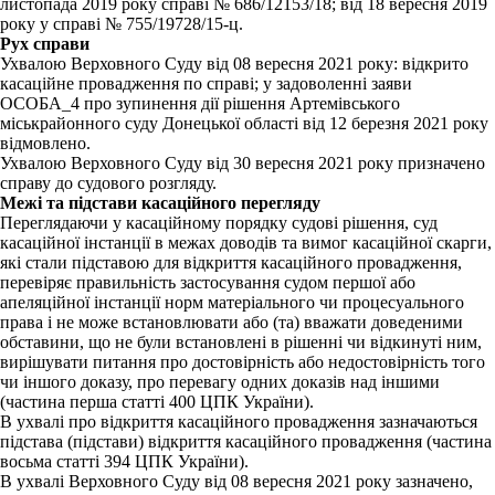
листопада 2019 року справі № 686/12153/18; від 18 вересня 2019
року у справі № 755/19728/15-ц.
Рух справи
Ухвалою Верховного Суду від 08 вересня 2021 року: відкрито
касаційне провадження по справі; у задоволенні заяви
ОСОБА_4 про зупинення дії рішення Артемівського
міськрайонного суду Донецької області від 12 березня 2021 року
відмовлено.
Ухвалою Верховного Суду від 30 вересня 2021 року призначено
справу до судового розгляду.
Межі та підстави касаційного перегляду
Переглядаючи у касаційному порядку судові рішення, суд
касаційної інстанції в межах доводів та вимог касаційної скарги,
які стали підставою для відкриття касаційного провадження,
перевіряє правильність застосування судом першої або
апеляційної інстанції норм матеріального чи процесуального
права і не може встановлювати або (та) вважати доведеними
обставини, що не були встановлені в рішенні чи відкинуті ним,
вирішувати питання про достовірність або недостовірність того
чи іншого доказу, про перевагу одних доказів над іншими
(частина перша статті 400 ЦПК України).
В ухвалі про відкриття касаційного провадження зазначаються
підстава (підстави) відкриття касаційного провадження (частина
восьма статті 394 ЦПК України).
В ухвалі Верховного Суду від 08 вересня 2021 року зазначено,