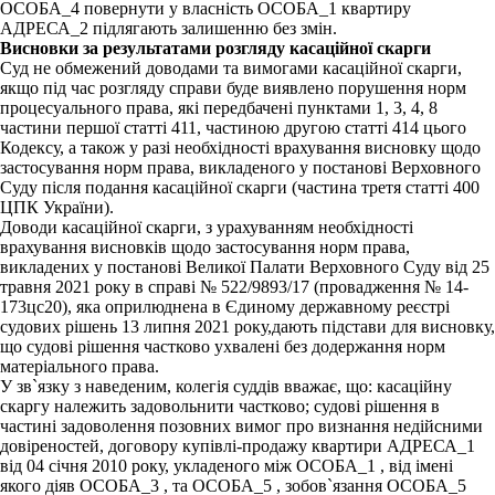
ОСОБА_4 повернути у власність ОСОБА_1 квартиру
АДРЕСА_2 підлягають залишенню без змін.
Висновки за результатами розгляду касаційної скарги
Суд не обмежений доводами та вимогами касаційної скарги,
якщо під час розгляду справи буде виявлено порушення норм
процесуального права, які передбачені пунктами 1, 3, 4, 8
частини першої статті 411, частиною другою статті 414 цього
Кодексу, а також у разі необхідності врахування висновку щодо
застосування норм права, викладеного у постанові Верховного
Суду після подання касаційної скарги (частина третя статті 400
ЦПК України).
Доводи касаційної скарги, з урахуванням необхідності
врахування висновків щодо застосування норм права,
викладених у постанові Великої Палати Верховного Суду від 25
травня 2021 року в справі № 522/9893/17 (провадження № 14-
173цс20), яка оприлюднена в Єдиному державному реєстрі
судових рішень 13 липня 2021 року,дають підстави для висновку,
що судові рішення частково ухвалені без додержання норм
матеріального права.
У зв`язку з наведеним, колегія суддів вважає, що: касаційну
скаргу належить задовольнити частково; судові рішення в
частині задоволення позовних вимог про визнання недійсними
довіреностей, договору купівлі-продажу квартири АДРЕСА_1
від 04 січня 2010 року, укладеного між ОСОБА_1 , від імені
якого діяв ОСОБА_3 , та ОСОБА_5 , зобов`язання ОСОБА_5