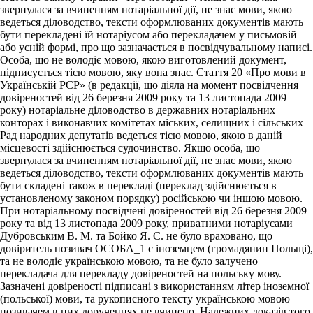
звернулася за вчиненням нотаріальної дії, не знає мови, якою
ведеться діловодство, тексти оформлюваних документів мають
бути перекладені їй нотаріусом або перекладачем у письмовій
або усній формі, про що зазначається в посвідчувальному написі.
Особа, що не володіє мовою, якою виготовлений документ,
підписується тією мовою, яку вона знає. Стаття 20 «Про мови в
Українській РСР» (в редакції, що діяла на момент посвідчення
довіреностей від 26 березня 2009 року та 13 листопада 2009
року) нотаріальне діловодство в державних нотаріальних
конторах і виконавчих комітетах міських, селищних і сільських
Рад народних депутатів ведеться тією мовою, якою в даній
місцевості здійснюється судочинство. Якщо особа, що
звернулася за вчиненням нотаріальної дії, не знає мови, якою
ведеться діловодство, тексти оформлюваних документів мають
бути складені також в перекладі (переклад здійснюється в
установленому законом порядку) російською чи іншою мовою.
При нотаріальному посвідчені довіреностей від 26 березня 2009
року та від 13 листопада 2009 року, приватними нотаріусами
Дубровським В. М. та Бойко Я. С. не було враховано, що
довіритель позивач ОСОБА_1 є іноземцем (громадянин Польщі),
та не володіє українською мовою, та не було залучено
перекладача для перекладу довіреностей на польську мову.
Зазначені довіреності підписані з використанням літер іноземної
(польської) мови, та рукописного тексту українською мовою
позивачем в цих дорученнях не вчинено. Належних доказів того,