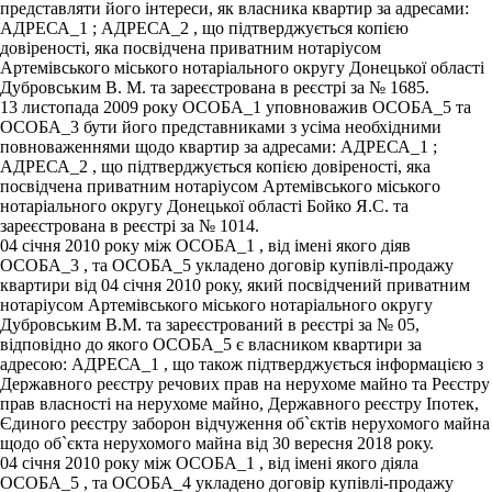
представляти його інтереси, як власника квартир за адресами:
АДРЕСА_1 ; АДРЕСА_2 , що підтверджується копією
довіреності, яка посвідчена приватним нотаріусом
Артемівського міського нотаріального округу Донецької області
Дубровським В. М. та зареєстрована в реєстрі за № 1685.
13 листопада 2009 року ОСОБА_1 уповноважив ОСОБА_5 та
ОСОБА_3 бути його представниками з усіма необхідними
повноваженнями щодо квартир за адресами: АДРЕСА_1 ;
АДРЕСА_2 , що підтверджується копією довіреності, яка
посвідчена приватним нотаріусом Артемівського міського
нотаріального округу Донецької області Бойко Я.С. та
зареєстрована в реєстрі за № 1014.
04 січня 2010 року між ОСОБА_1 , від імені якого діяв
ОСОБА_3 , та ОСОБА_5 укладено договір купівлі-продажу
квартири від 04 січня 2010 року, який посвідчений приватним
нотаріусом Артемівського міського нотаріального округу
Дубровським В.М. та зареєстрований в реєстрі за № 05,
відповідно до якого ОСОБА_5 є власником квартири за
адресою: АДРЕСА_1 , що також підтверджується інформацією з
Державного реєстру речових прав на нерухоме майно та Реєстру
прав власності на нерухоме майно, Державного реєстру Іпотек,
Єдиного реєстру заборон відчуження об`єктів нерухомого майна
щодо об`єкта нерухомого майна від 30 вересня 2018 року.
04 січня 2010 року між ОСОБА_1 , від імені якого діяла
ОСОБА_5 , та ОСОБА_4 укладено договір купівлі-продажу