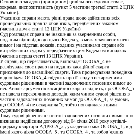
Основною засадою (принципом) цивільного судочинства є,
зокрема, диспозитивність (пункт 5 частини третьої статті 2 ЦПК
України).
Учасники справи мають рівні права щодо здійснення всіх
процесуальних прав та обов`язків, передбачених законом
(частина друга статті 12 ЦПК України).
Суд розглядає справи не інакше як за зверненням особи,
поданим відповідно до цього Кодексу, в межах заявлених нею
вимог і на підставі доказів, поданих учасниками справи або
витребуваних судом у передбачених цим Кодексом випадках
(частина перша статті 13 ЦПК України).
У справі, що переглядається, відповідач ОСОБА_4 не
реалізувала своє право на подання касаційної скарги,
приєднання до касаційної скарги. Така процесуальна поведінка
відповідача ОСОБА_4 свідчить про її згоду з оскарженими
судовими рішеннями в частині задоволених позовних вимог до
неї. Аналіз аргументів касаційної скарги свідчить, що ОСОБА_5
не навела переконливих доводів, яким чином судові рішення в
частині задоволених позовних вимог до ОСОБА_4 , за умови,
що ОСОБА_4 не оскаржила їх, тобто погодилася з цими
судовими рішеннями.
Тому судові рішення в частині задоволених позовних вимог про
визнання недійсним договору від 04 січня 2010 року купівлі-
продажу квартири АДРЕСА_2 , укладеного між ОСОБА_1 , від
імені якого діяла ОСОБА_5 , та ОСОБА_4 , та зобов`язання