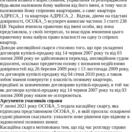
будь-яким належним йому майном від його імені, в тому числі
належними йому спірними квартирами, а саме: квартира
АДРЕСА_1 та квартира АДРЕСА_2 . Відтак, діючи на підставі
довіреності, ОСОБА_5 всупереч вимогам частини 3 статті 238
ЦК України вчинила правочин від імені особи, яку вона
представляла, у своїх інтересах, та внаслідок вчинення цього
правочину вона набула право власності на одну із спірних
квартир.
Доводи апеляційної скарги стосовно того, що при укладенні
договорів купівлі-продажу від 14 червня 2007 року та від 03
липня 2008 року не здійснювався переклад, апеляційним судом
відхилені, оскільки предметом позову є визнання недійсними
довіреностей від 26 березня 2009 року і 13 листопада 2009 року,
та договорів купівлі-продажу від 04 січня 2010 року, а також
зобов`язання повернути у власність позивачу квартири,
придбані за зазначеними договорами купівлі-продажу, в той час
як договори купівлі-продажу від 14 червня 2007 року та від 03
липня 2008 року ніким не оспорюються.
Аргументи учасників справи
У липні 2021 року ОСОБА_5 подала касаційну скаргу, яка
підписана представником ОСОБА_6 , в якій просила: оскаржені
судові рішення скасувати: ухвалити нове рішення про відмову в
задоволенні позовних вимог.
Касаційна скарга мотивована тим, що під час розгляду справи