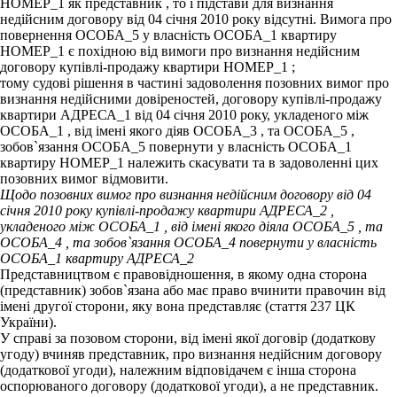
НОМЕР_1 як представник , то і підстави для визнання
недійсним договору від 04 січня 2010 року відсутні. Вимога про
повернення ОСОБА_5 у власність ОСОБА_1 квартиру
НОМЕР_1 є похідною від вимоги про визнання недійсним
договору купівлі-продажу квартири НОМЕР_1 ;
тому судові рішення в частині задоволення позовних вимог про
визнання недійсними довіреностей, договору купівлі-продажу
квартири АДРЕСА_1 від 04 січня 2010 року, укладеного між
ОСОБА_1 , від імені якого діяв ОСОБА_3 , та ОСОБА_5 ,
зобов`язання ОСОБА_5 повернути у власність ОСОБА_1
квартиру НОМЕР_1 належить скасувати та в задоволенні цих
позовних вимог відмовити.
Щодо позовних вимог про визнання недійсним договору від 04
січня 2010 року купівлі-продажу квартири АДРЕСА_2 ,
укладеного між ОСОБА_1 , від імені якого діяла ОСОБА_5 , та
ОСОБА_4 , та зобов`язання ОСОБА_4 повернути у власність
ОСОБА_1 квартиру АДРЕСА_2
Представництвом є правовідношення, в якому одна сторона
(представник) зобов`язана або має право вчинити правочин від
імені другої сторони, яку вона представляє (стаття 237 ЦК
України).
У справі за позовом сторони, від імені якої договір (додаткову
угоду) вчиняв представник, про визнання недійсним договору
(додаткової угоди), належним відповідачем є інша сторона
оспорюваного договору (додаткової угоди), а не представник.