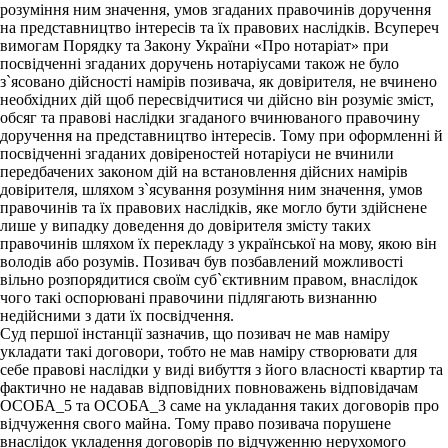
розуміння ним значення, умов згаданих правочинів доручення
на представництво інтересів та їх правових наслідків. Всупереч
вимогам Порядку та Закону України «Про нотаріат» при
посвідченні згаданих доручень нотаріусами також не було
з`ясовано дійсності намірів позивача, як довірителя, не вчинено
необхідних дій щоб пересвідчитися чи дійсно він розуміє зміст,
обсяг та правові наслідки згаданого вчинюваного правочину
доручення на представництво інтересів. Тому при оформленні й
посвідченні згаданих довіреностей нотаріуси не вчинили
передбачених законом дій на встановлення дійсних намірів
довірителя, шляхом з`ясування розуміння ним значення, умов
правочинів та їх правових наслідків, яке могло бути здійснене
лише у випадку доведення до довірителя змісту таких
правочинів шляхом їх перекладу з української на мову, якою він
володів або розумів. Позивач був позбавлений можливості
вільно розпорядитися своїм суб`єктивним правом, внаслідок
чого такі оспорювані правочини підлягають визнанню
недійсними з дати їх посвідчення.
Суд першої інстанції зазначив, що позивач не мав наміру
укладати такі договори, тобто не мав наміру створювати для
себе правові наслідки у виді вибуття з його власності квартир та
фактично не надавав відповідних повноважень відповідачам
ОСОБА_5 та ОСОБА_3 саме на укладання таких договорів про
відчуження свого майна. Тому право позивача порушене
внаслідок укладення договорів по відчуженню нерухомого