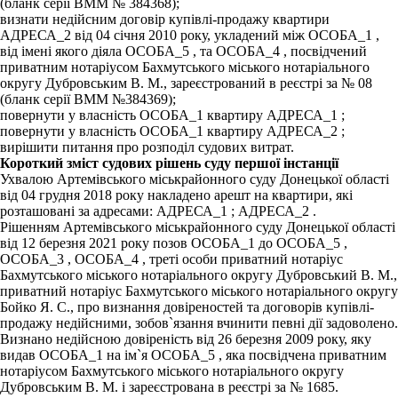
(бланк серії ВММ № 384368);
визнати недійсним договір купівлі-продажу квартири
АДРЕСА_2 від 04 січня 2010 року, укладений між ОСОБА_1 ,
від імені якого діяла ОСОБА_5 , та ОСОБА_4 , посвідчений
приватним нотаріусом Бахмутського міського нотаріального
округу Дубровським В. М., зареєстрований в реєстрі за № 08
(бланк серії ВММ №384369);
повернути у власність ОСОБА_1 квартиру АДРЕСА_1 ;
повернути у власність ОСОБА_1 квартиру АДРЕСА_2 ;
вирішити питання про розподіл судових витрат.
Короткий зміст судових рішень суду першої інстанції
Ухвалою Артемівського міськрайонного суду Донецької області
від 04 грудня 2018 року накладено арешт на квартири, які
розташовані за адресами: АДРЕСА_1 ; АДРЕСА_2 .
Рішенням Артемівського міськрайонного суду Донецької області
від 12 березня 2021 року позов ОСОБА_1 до ОСОБА_5 ,
ОСОБА_3 , ОСОБА_4 , треті особи приватний нотаріус
Бахмутського міського нотаріального округу Дубровський В. М.,
приватний нотаріус Бахмутського міського нотаріального округу
Бойко Я. С., про визнання довіреностей та договорів купівлі-
продажу недійсними, зобов`язання вчинити певні дії задоволено.
Визнано недійсною довіреність від 26 березня 2009 року, яку
видав ОСОБА_1 на ім`я ОСОБА_5 , яка посвідчена приватним
нотаріусом Бахмутського міського нотаріального округу
Дубровським В. М. і зареєстрована в реєстрі за № 1685.