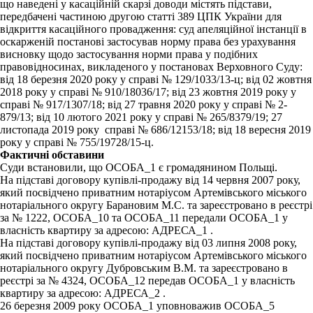
що наведені у касаційній скарзі доводи містять підстави,
передбачені частиною другою статті 389 ЦПК України для
відкриття касаційного провадження: суд апеляційної інстанції в
оскарженій постанові застосував норму права без урахування
висновку щодо застосування норми права у подібних
правовідносинах, викладеного у постановах Верховного Суду:
від 18 березня 2020 року у справі № 129/1033/13-ц; від 02 жовтня
2018 року у справі № 910/18036/17; від 23 жовтня 2019 року у
справі № 917/1307/18; від 27 травня 2020 року у справі № 2-
879/13; від 10 лютого 2021 року у справі № 265/8379/19; 27
листопада 2019 року справі № 686/12153/18; від 18 вересня 2019
року у справі № 755/19728/15-ц.
Фактичні обставини
Суди встановили, що ОСОБА_1 є громадянином Польщі.
На підставі договору купівлі-продажу від 14 червня 2007 року,
який посвідчено приватним нотаріусом Артемівського міського
нотаріального округу Барановим М.С. та зареєстровано в реєстрі
за № 1222, ОСОБА_10 та ОСОБА_11 передали ОСОБА_1 у
власність квартиру за адресою: АДРЕСА_1 .
На підставі договору купівлі-продажу від 03 липня 2008 року,
який посвідчено приватним нотаріусом Артемівського міського
нотаріального округу Дубровським В.М. та зареєстровано в
реєстрі за № 4324, ОСОБА_12 передав ОСОБА_1 у власність
квартиру за адресою: АДРЕСА_2 .
26 березня 2009 року ОСОБА_1 уповноважив ОСОБА_5