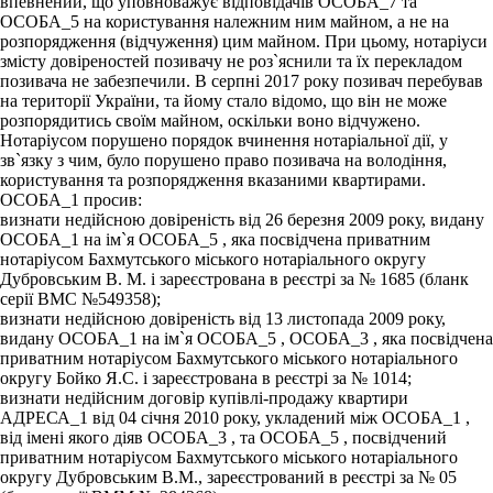
впевнений, що уповноважує відповідачів ОСОБА_7 та
ОСОБА_5 на користування належним ним майном, а не на
розпорядження (відчуження) цим майном. При цьому, нотаріуси
змісту довіреностей позивачу не роз`яснили та їх перекладом
позивача не забезпечили. В серпні 2017 року позивач перебував
на території України, та йому стало відомо, що він не може
розпорядитись своїм майном, оскільки воно відчужено.
Нотаріусом порушено порядок вчинення нотаріальної дії, у
зв`язку з чим, було порушено право позивача на володіння,
користування та розпорядження вказаними квартирами.
ОСОБА_1 просив:
визнати недійсною довіреність від 26 березня 2009 року, видану
ОСОБА_1 на ім`я ОСОБА_5 , яка посвідчена приватним
нотаріусом Бахмутського міського нотаріального округу
Дубровським В. М. і зареєстрована в реєстрі за № 1685 (бланк
серії ВМС №549358);
визнати недійсною довіреність від 13 листопада 2009 року,
видану ОСОБА_1 на ім`я ОСОБА_5 , ОСОБА_3 , яка посвідчена
приватним нотаріусом Бахмутського міського нотаріального
округу Бойко Я.С. і зареєстрована в реєстрі за № 1014;
визнати недійсним договір купівлі-продажу квартири
АДРЕСА_1 від 04 січня 2010 року, укладений між ОСОБА_1 ,
від імені якого діяв ОСОБА_3 , та ОСОБА_5 , посвідчений
приватним нотаріусом Бахмутського міського нотаріального
округу Дубровським В.М., зареєстрований в реєстрі за № 05